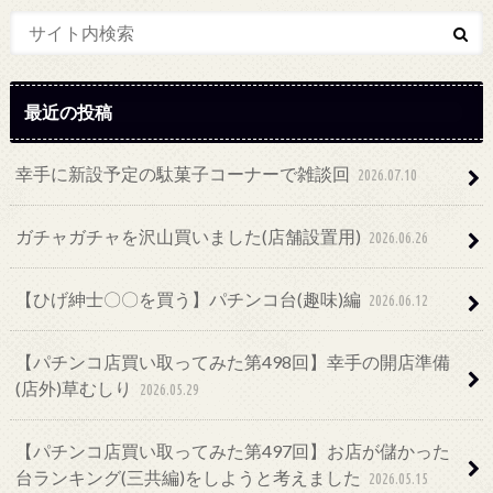
最近の投稿
幸手に新設予定の駄菓子コーナーで雑談回
2026.07.10
ガチャガチャを沢山買いました(店舗設置用)
2026.06.26
【ひげ紳士〇〇を買う】パチンコ台(趣味)編
2026.06.12
【パチンコ店買い取ってみた第498回】幸手の開店準備
(店外)草むしり
2026.05.29
【パチンコ店買い取ってみた第497回】お店が儲かった
台ランキング(三共編)をしようと考えました
2026.05.15