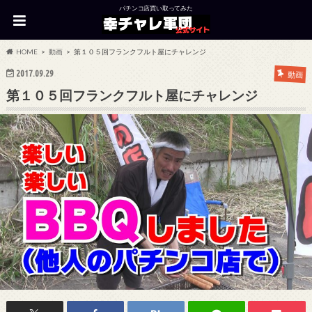
パチンコ店買い取ってみた
HOME
動画
第１０５回フランクフルト屋にチャレンジ
2017.09.29
動画
第１０５回フランクフルト屋にチャレンジ