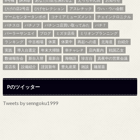
6号機
pickup
あなたの店も潰れるよ
えっちゃん回
お知らせ
ひげの店2号店
ひげセレクション
アスレチック
ウハ・ウハ会館
ゲームセンタータンポポ
コナミアミューズメント
チェインクロニクル
パチスロ
パチノフ
パチンコ店買い取ってみた
パチ７
パーラーサンエイ
ブログ
ミズタ店長
ミリオンプランニング
ランキング
中古相場
休業
休業中
再起への道
北海道
台紹介
実践
導入台選定
年末大掃除
幸チャレＰ
店内案内
戦国乙女
数値報告会
新台入替
最新台
海物語
珍古台
真夜中の営業会議
若店長
設備紹介
謹賀新年
豊丸産業
雑談
麺屋葵
Pのツイッター
Tweets by senngoku1999