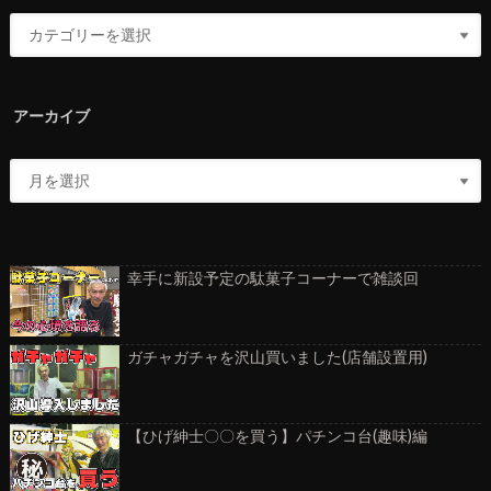
アーカイブ
幸手に新設予定の駄菓子コーナーで雑談回
ガチャガチャを沢山買いました(店舗設置用)
【ひげ紳士〇〇を買う】パチンコ台(趣味)編