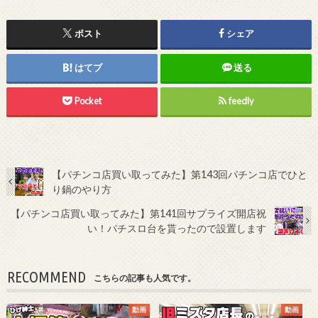
ポスト
シェア
はてブ
送る
Pocket
feedly
【パチンコ店買い取ってみた】第143回パチンコ店でひと
り鍋のやり方
【パチンコ店買い取ってみた】第141回サプライズ開店祝
い！パチスロ台を貰ったので設置します
RECOMMEND
こちらの記事も人気です。
動画
動画