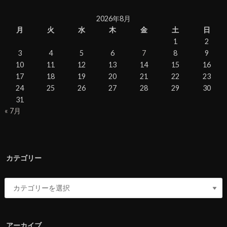
2026年8月
月
火
水
木
金
土
日
1
2
3
4
5
6
7
8
9
10
11
12
13
14
15
16
17
18
19
20
21
22
23
24
25
26
27
28
29
30
31
« 7月
カテゴリー
アーカイブ