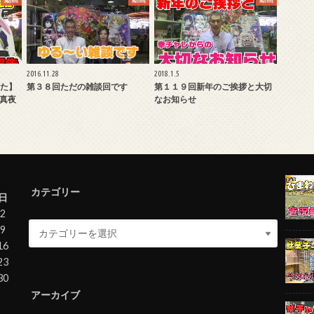
2016.11.28
2018.1.5
た】
第３８回ただの雑談回です
第１１９回新年のご挨拶と大切
分真夜
なお知らせ
カテゴリー
日
2
9
16
23
30
アーカイブ