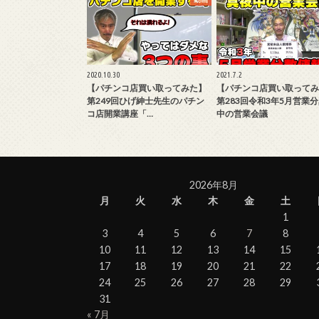
2020.10.30
2021.7.2
【パチンコ店買い取ってみた】
【パチンコ店買い取ってみ
第249回ひげ紳士先生のパチン
第283回令和3年5月営業
コ店開業講座「…
中の営業会議
2026年8月
月
火
水
木
金
土
1
3
4
5
6
7
8
10
11
12
13
14
15
17
18
19
20
21
22
24
25
26
27
28
29
31
« 7月