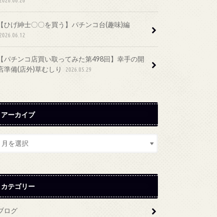
【ひげ紳士〇〇を買う】パチンコ台(趣味)編
2026.06.12
【パチンコ店買い取ってみた第498回】幸手の開
店準備(店外)草むしり
2026.05.29
アーカイブ
カテゴリー
ブログ