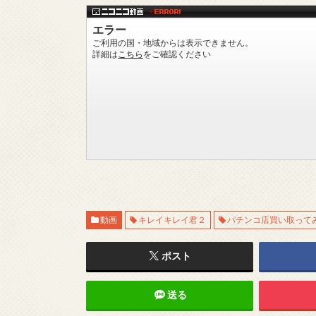
動画
キレイキレイ君２
パチンコ店買い取って
ポスト
送る