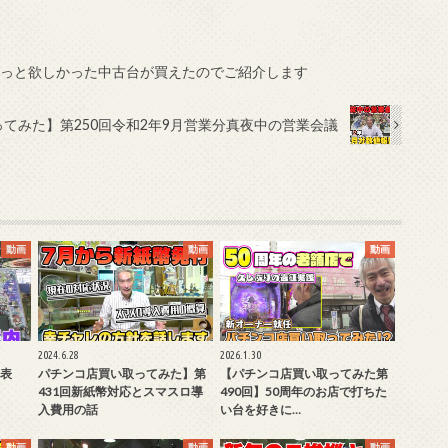
ずっと欲しかった中古台が買えたのでご紹介します
てみた】第250回令和2年9月営業分真夜中の営業会議
動画
動画
動画
2024.6.28
2026.1.30
表
パチンコ店買い取ってみた】第
【パチンコ店買い取ってみた第
431回新紙幣対応とスマスロ導
490回】50周年のお店で打ちた
入費用の話
い台を好きに…
動画
動画
動画