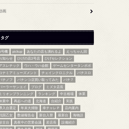
動画
タグ
6号機
pickup
あなたの店も潰れるよ
えっちゃん回
お知らせ
ひげの店2号店
ひげセレクション
アスレチック
ウハ・ウハ会館
ゲームセンタータンポポ
コナミアミューズメント
チェインクロニクル
パチスロ
パチノフ
パチンコ店買い取ってみた
パチ７
パーラーサンエイ
ブログ
ミズタ店長
ミリオンプランニング
ランキング
中古相場
休業
休業中
再起への道
北海道
台紹介
実践
導入台選定
年末大掃除
幸チャレＰ
店内案内
戦国乙女
数値報告会
新台入替
最新台
海物語
珍古台
真夜中の営業会議
若店長
設備紹介