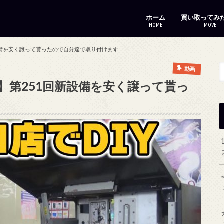
ホーム
買い取ってみ
HOME
MOVE
設備を安く譲って貰ったので自分達で取り付けます
動画
】第251回新設備を安く譲って貰っ