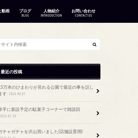
た動画
ブログ
人物紹介
お問い合わせ
BLOG
INTRODUCTION
CONTACT US
最近の投稿
15万本のひまわりが見れる公園で最近の事を話し
ます
2026.08.07
幸手に新設予定の駄菓子コーナーで雑談回
2026.07.10
ガチャガチャを沢山買いました(店舗設置用)
2026.06.26