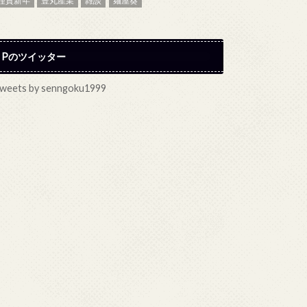
謹賀新年
豊丸産業
雑談
麺屋葵
Pのツイッター
weets by senngoku1999