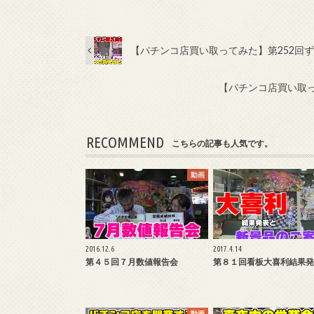
【パチンコ店買い取ってみた】第252回
【パチンコ店買い取っ
RECOMMEND
こちらの記事も人気です。
動画
2016.12.6
2017.4.14
第４５回７月数値報告会
第８１回看板大喜利結果発
動画