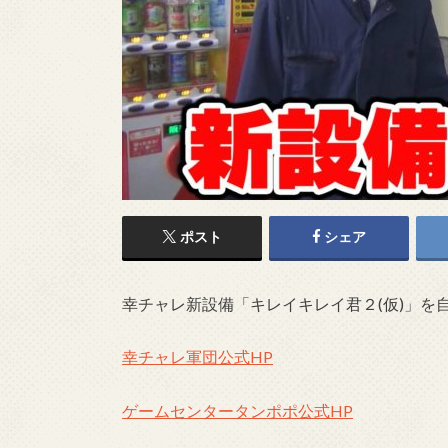
ポスト
シェア
幸チャレ新設備「キレイキレイ君２(仮)」を
幸チャレ軍団公式HP
ゲームセンタータンポポ公式HP