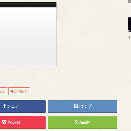
T
みた
設備紹介
シェア
はてブ
Pocket
feedly