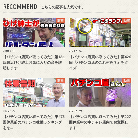
RECOMMEND
こちらの記事も人気です。
動画
動画
2018.7.13
2024.5.24
【パチンコ店買い取ってみた】第131
【パチンコ店買い取ってみた】第426
回最近ひげ紳士お気に入りの台を説
回『パチンコ店のこれ何円？』をク
明します
イズ…
動画
動画
2025.8.22
2020.5.29
【パチンコ店買い取ってみた】第473
【パチンコ店買い取ってみた】第227
回休業前のパチンコ稼働ランキング
回休業中の幸チャレ店内でお宝探し
をを…
ます