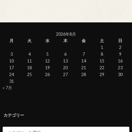
2026年8月
月
火
水
木
金
土
日
1
2
3
4
5
6
7
8
9
10
11
12
13
14
15
16
17
18
19
20
21
22
23
24
25
26
27
28
29
30
31
« 7月
カテゴリー