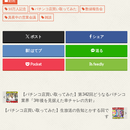
動画
10万人記念
パチンコ店買い取ってみた
数値報告会
真夜中の営業会議
雑談
ポスト
シェア
はてブ
送る
Pocket
feedly
【パチンコ店買い取ってみた】第342回どうなるパチンコ
業界『3年後を見据えた幸チャレの方針』
【パチンコ店買い取ってみた】生放送の告知とかする回で
す