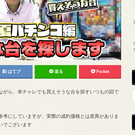
はてブ
送る
Pocket
ながら、幸チャレでも買えそうな台を探すいつもの回で
参考にしていますが、実際の成約価格とは差異がありま
いでございます