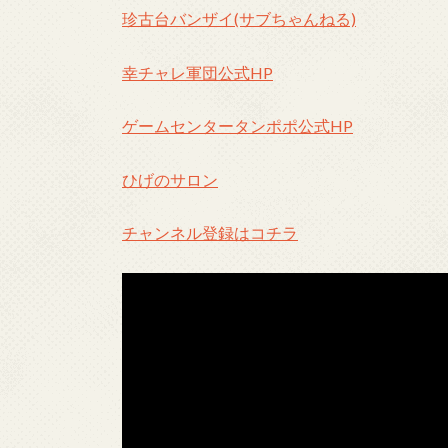
珍古台バンザイ(サブちゃんねる)
幸チャレ軍団公式HP
ゲームセンタータンポポ公式HP
ひげのサロン
チャンネル登録はコチラ