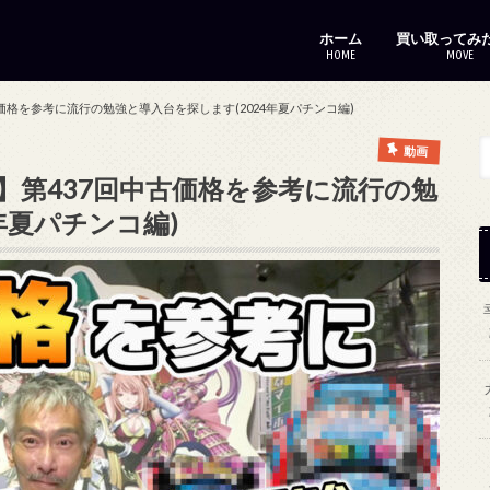
ホーム
買い取ってみ
HOME
MOVE
価格を参考に流行の勉強と導入台を探します(2024年夏パチンコ編)
動画
】第437回中古価格を参考に流行の勉
年夏パチンコ編)