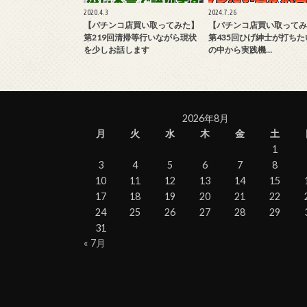
2020.4.3
2024.7.26
【パチンコ店買い取ってみた】
【パチンコ店買い取ってみ
第219回清掃等行いながら現状
第435回ひげ紳士が打ちた
を少しお話します
の中から実践機…
2026年8月
月
火
水
木
金
土
1
3
4
5
6
7
8
10
11
12
13
14
15
17
18
19
20
21
22
24
25
26
27
28
29
31
« 7月