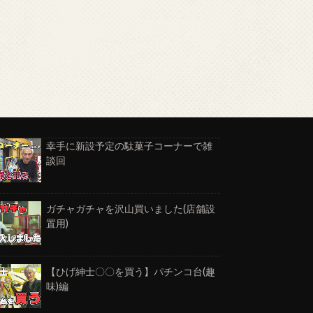
幸手に新設予定の駄菓子コーナーで雑
談回
ガチャガチャを沢山買いました(店舗設
置用)
【ひげ紳士〇〇を買う】パチンコ台(趣
味)編