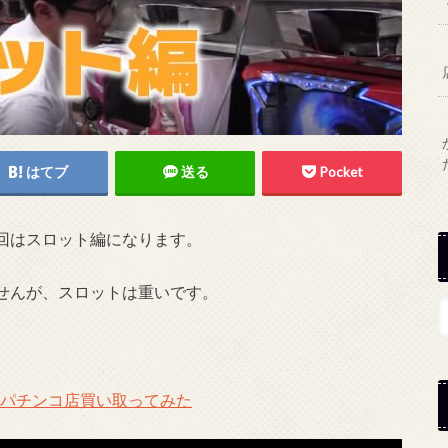
はてブ
送る
Pocket
回はスロット編になります。
せんが、スロットは重いです。
.com/c/パチンコ店買い取ってみた