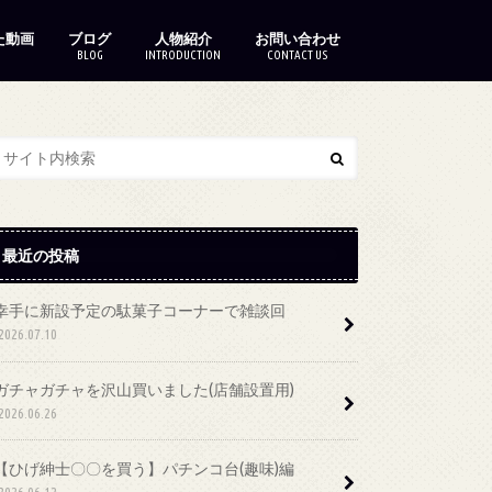
た動画
ブログ
人物紹介
お問い合わせ
BLOG
INTRODUCTION
CONTACT US
最近の投稿
幸手に新設予定の駄菓子コーナーで雑談回
2026.07.10
ガチャガチャを沢山買いました(店舗設置用)
2026.06.26
【ひげ紳士〇〇を買う】パチンコ台(趣味)編
2026.06.12