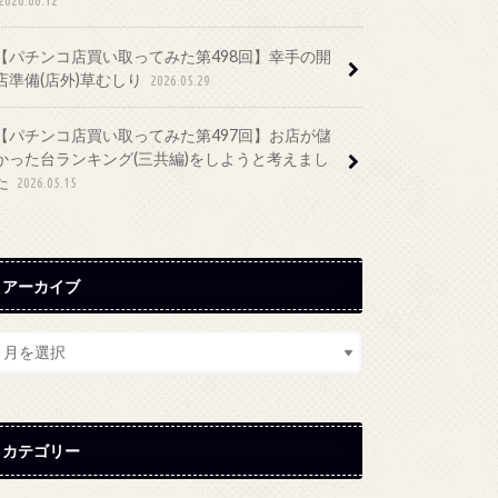
【パチンコ店買い取ってみた第498回】幸手の開
店準備(店外)草むしり
2026.05.29
【パチンコ店買い取ってみた第497回】お店が儲
かった台ランキング(三共編)をしようと考えまし
た
2026.05.15
アーカイブ
カテゴリー