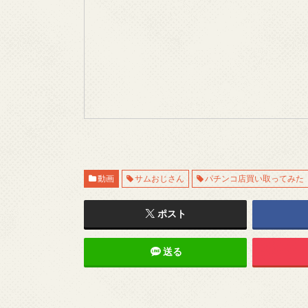
動画
サムおじさん
パチンコ店買い取ってみた
ポスト
送る