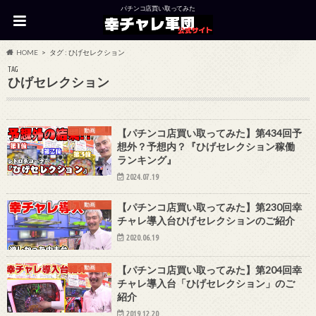
パチンコ店買い取ってみた
HOME
タグ : ひげセレクション
TAG
ひげセレクション
動画
【パチンコ店買い取ってみた】第434回予
想外？予想内？『ひげセレクション稼働
ランキング』
2024.07.19
動画
【パチンコ店買い取ってみた】第230回幸
チャレ導入台ひげセレクションのご紹介
2020.06.19
動画
【パチンコ店買い取ってみた】第204回幸
チャレ導入台「ひげセレクション」のご
紹介
2019.12.20