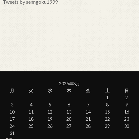
Tweets by senngoku1999
2026年8月
月
火
水
木
金
土
日
1
2
3
4
5
6
7
8
9
10
11
12
13
14
15
16
17
18
19
20
21
22
23
24
25
26
27
28
29
30
31