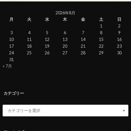
2026年8月
月
火
水
木
金
土
日
1
2
3
4
5
6
7
8
9
10
11
12
13
14
15
16
17
18
19
20
21
22
23
24
25
26
27
28
29
30
31
« 7月
カテゴリー