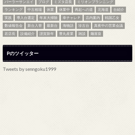
パーラーサンエイ
ブログ
ミズタ店長
ミリオンプランニング
ランキング
中古相場
休業
休業中
再起への道
北海道
台紹介
実践
導入台選定
年末大掃除
幸チャレＰ
店内案内
戦国乙女
数値報告会
新台入替
最新台
海物語
珍古台
真夜中の営業会議
若店長
設備紹介
謹賀新年
豊丸産業
雑談
麺屋葵
Pのツイッター
Tweets by senngoku1999