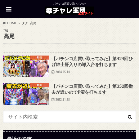
パチンコ店買い取ってみた
HOME
タグ : 高尾
TAG
高尾
動画
【パチンコ店買い取ってみた】第424回ひ
げ紳士肝入りの導入台を打ちます
2024.05.10
動画
【パチンコ店買い取ってみた】第352回撤
去が近いのでP沼を打ちます
2022.11.25
最近の投稿