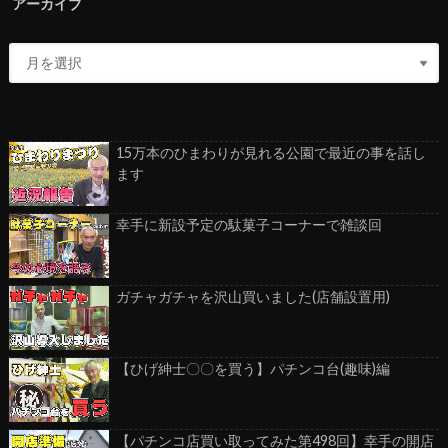
アーカイブ
15万本のひまわりが見れる公園で最近の事を話し
ます
幸手に新設予定の駄菓子コーナーで雑談回
ガチャガチャを沢山買いました(店舗設置用)
【ひげ紳士〇〇を買う】パチンコ台(趣味)編
【パチンコ店買い取ってみた第498回】幸手の開店