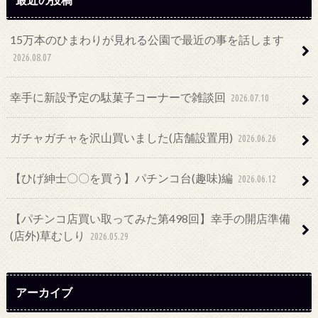
15万本のひまわりが見れる公園で最近の事を話します
2026.08.07
幸手に新設予定の駄菓子コーナーで雑談回
2026.07.10
ガチャガチャを沢山買いました(店舗設置用)
2026.06.26
【ひげ紳士〇〇を買う】パチンコ台(趣味)編
2026.06.12
【パチンコ店買い取ってみた第498回】幸手の開店準備
(店外)草むしり
2026.05.29
アーカイブ