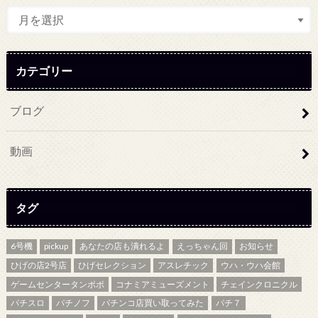
カテゴリー
ブログ
動画
タグ
6号機
pickup
あなたの店も潰れるよ
えっちゃん回
お知らせ
ひげの店2号店
ひげセレクション
アスレチック
ウハ・ウハ会館
ゲームセンタータンポポ
コナミアミューズメント
チェインクロニクル
パチスロ
パチノフ
パチンコ店買い取ってみた
パチ７