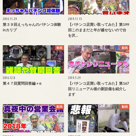
2016.11.29
2019.11.15
第３９回えっちゃんのパチンコ体験
【パチンコ店買い取ってみた】第199
inカリブ
回このままだと年が越せないので台
を沢…
動画
動画
2016.12.8
2019.3.29
第４７回質問回答編＋α
【パチンコ店買い取ってみた】第167
回リニューアル後の新設備を紹介し
ます
動画
動画