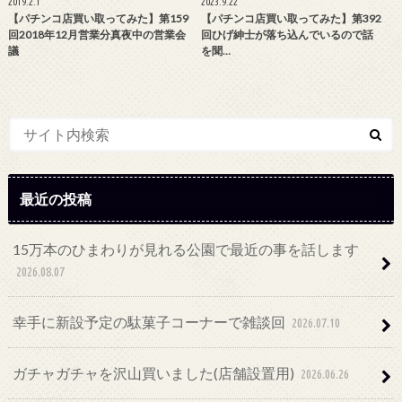
2019.2.1
2023.9.22
【パチンコ店買い取ってみた】第159
【パチンコ店買い取ってみた】第392
回2018年12月営業分真夜中の営業会
回ひげ紳士が落ち込んでいるので話
議
を聞…
最近の投稿
15万本のひまわりが見れる公園で最近の事を話します
2026.08.07
幸手に新設予定の駄菓子コーナーで雑談回
2026.07.10
ガチャガチャを沢山買いました(店舗設置用)
2026.06.26