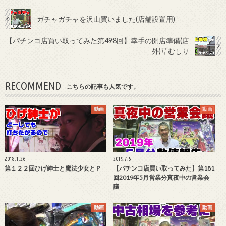
ガチャガチャを沢山買いました(店舗設置用)
【パチンコ店買い取ってみた第498回】幸手の開店準備(店
外)草むしり
RECOMMEND
こちらの記事も人気です。
動画
動画
2018.1.26
2019.7.5
第１２２回ひげ紳士と魔法少女とＰ
【パチンコ店買い取ってみた】第181
回2019年5月営業分真夜中の営業会
議
動画
動画