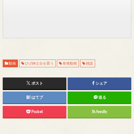
動画
ひげ紳士台を買う
単発動画
雑談
ポスト
シェア
はてブ
送る
Pocket
feedly