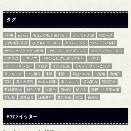
タグ
6号機
pickup
あなたの店も潰れるよ
えっちゃん回
お知らせ
ひげの店2号店
ひげセレクション
アスレチック
ウハ・ウハ会館
ゲームセンタータンポポ
コナミアミューズメント
チェインクロニクル
パチスロ
パチノフ
パチンコ店買い取ってみた
パチ７
パーラーサンエイ
ブログ
ミズタ店長
ミリオンプランニング
ランキング
中古相場
休業
休業中
再起への道
北海道
台紹介
実践
導入台選定
年末大掃除
幸チャレＰ
店内案内
戦国乙女
数値報告会
新台入替
最新台
海物語
珍古台
真夜中の営業会議
若店長
設備紹介
謹賀新年
豊丸産業
雑談
麺屋葵
Pのツイッター